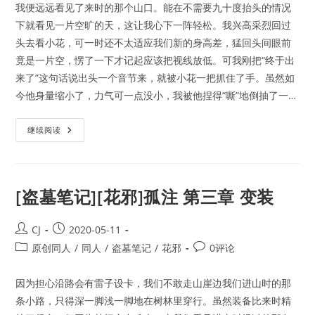
我便远远看见了来时的那个山口。能在不需要九十度抬头的情况
下就看见一片空旷的天，这让我心下一阵轻松。我兴高采烈回过
头去看小花，可一时还不太适应我们新的身高差，猛回头间眼前
竟是一片空，愣了一下才记起应该把视线放低。可我刚把“终于出
来了”这句话说出头一个音节来，就被小花一把抓住了手。虽然如
今他身量缩小了，力气可一点没小，我被他捏得“嘶”地倒抽了一…
[盗
继续阅读
墓
笔
记]
[花
邪]
孤
[盗墓笔记][花邪]孤注 第三章 变装
注
第
四
章
Post
Post
CJ
2020-05-11
扯
author:
published:
Post
Post
原创同人
淡
/
同人
/
盗墓笔记
/
花邪
0评论
category:
comments:
因为担心沿路会有雷子设卡，我们不敢走山崖边我们进山时的那
条小路，只得深一脚浅一脚地在树林里穿行。虽然装备比来时精