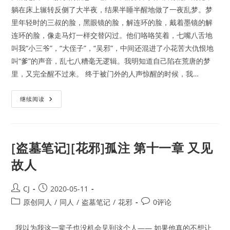
躺在床上辗转反侧了大半夜，结果半睡半醒地做了一夜乱梦。梦
里年轻时的三叔的脸，黑眼镜的脸，解连环的脸，戴着墨镜的解
连环的脸，像走马灯一样交替闪过。他们咯咯笑着，七嘴八舌地
叫我“小三爷”，“大侄子”，“吴邪”，中间还混进了小花苦大仇恨地
叫“爹”的声音，乱七八糟毫无逻辑。我明知道自己陷在荒唐的梦
里，又完全醒不过来。 终于被门外的人声惊醒的时候，我…
[盗
继续阅读
墓
笔
记]
[花
邪]
孤
[盗墓笔记][花邪]孤注 第十一章 又见
注
第
故人
十
二
章
我
Post
Post
CJ
2020-05-11
胡
author:
published:
汉
Post
Post
原创同人
/
同人
/
盗墓笔记
/
花邪
0评论
三
category:
comments:
又
回
我以为我这一辈子也没机会见到这个人—— 如果他真的不想让
来