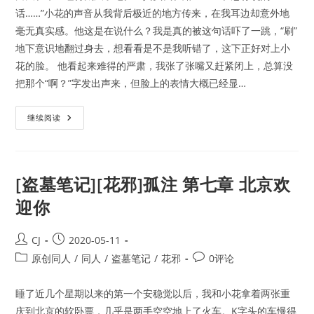
话……”小花的声音从我背后极近的地方传来，在我耳边却意外地
毫无真实感。他这是在说什么？我是真的被这句话吓了一跳，“刷”
地下意识地翻过身去，想看看是不是我听错了，这下正好对上小
花的脸。 他看起来难得的严肃，我张了张嘴又赶紧闭上，总算没
把那个“啊？”字发出声来，但脸上的表情大概已经显…
[盗
继续阅读
墓
笔
记]
[花
邪]
孤
[盗墓笔记][花邪]孤注 第七章 北京欢
注
第
迎你
八
章
往
事
Post
Post
CJ
2020-05-11
并
author:
published:
不
Post
Post
原创同人
/
同人
/
盗墓笔记
/
花邪
0评论
如
category:
comments:
烟
睡了近几个星期以来的第一个安稳觉以后，我和小花拿着两张重
庆到北京的软卧票，几乎是两手空空地上了火车。K字头的车慢得