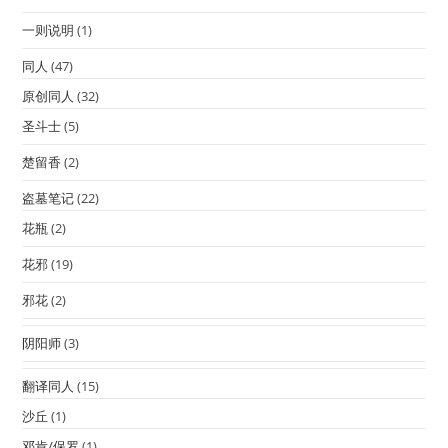
一则说明
(1)
同人
(47)
原创同人
(32)
圣斗士
(5)
楚留香
(2)
盗墓笔记
(22)
花瓶
(2)
花邪
(19)
邪花
(2)
阴阳师
(3)
翻译同人
(15)
沙丘
(1)
邓肯/保罗
(1)