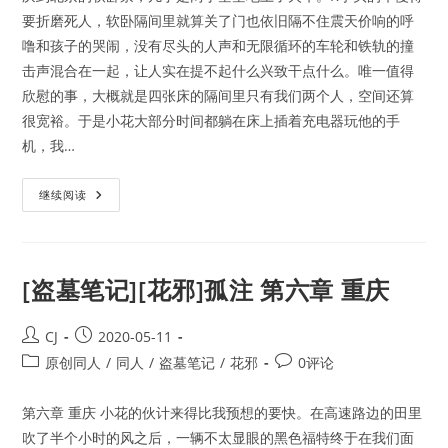
要折磨死人，软卧隔间里就算关了门也依旧隔不住震天价响的呼
噜和孩子的哭闹，没有尽头的人声和无限循环的车轮和铁轨的撞
击声混合在一起，让人实在提不起什么兴致干点什么。唯一值得
欣慰的事，大概就是四张床的隔间里只有我们两个人，空间还算
很宽裕。于是小花大部分时间都躺在床上插着充电器玩他的手
机，我…
[盗
继续阅读
墓
笔
记]
[花
邪]
孤
[盗墓笔记][花邪]孤注 第六章 重庆
注
第
七
章
Post
Post
CJ
2020-05-11
北
author:
published:
Post
Post
原创同人
京
/
同人
/
盗墓笔记
/
花邪
0评论
欢
category:
comments:
迎
你
第六章 重庆 小花的伙计来得比我预想的要快。在高速路边的田里
吹了半个小时的风之后，一辆不太显眼的黑色福特终于在我们面