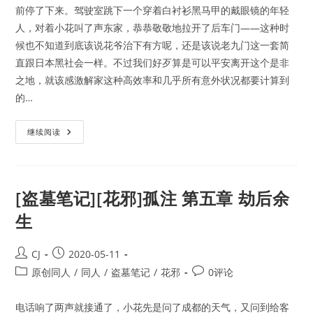
前停了下来。驾驶室跳下一个穿着白衬衫黑马甲的戴眼镜的年轻
人，对着小花叫了声东家，恭恭敬敬地拉开了后车门——这种时
候也不知道到底该说花爷治下有方呢，还是该说老九门这一套简
直跟日本黑社会一样。不过我们好歹算是可以平安离开这个是非
之地，就该感激解家这种高效率和几乎所有意外状况都要计算到
的…
[盗
继续阅读
墓
笔
记]
[花
邪]
孤
[盗墓笔记][花邪]孤注 第五章 劫后余
注
第
生
六
章
重
庆
Post
Post
CJ
2020-05-11
author:
published:
Post
Post
原创同人
/
同人
/
盗墓笔记
/
花邪
0评论
category:
comments:
电话响了两声就接通了，小花先是问了成都的天气，又问到给客