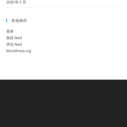
2020 年 5 月
其他操作
登录
条目 feed
评论 feed
WordPress.org