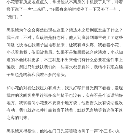
小花若有所思地点点头，拿出他从不离身的手机按了几下，冲着
楼下说了一声“上来吧，”转回身来的时候停了一下又补了一句，
“走门。”
黑眼镜为什么会突然出现在这里？柴达木之后到底发生了什么？
我三叔，不对，应该说是解连环，他人到底躲到哪里去了？这些
问题飞快地在我脑子里堆积起来，让我有点头疼。我看着小花，
小花看着我，依旧皱着眉。如果不是和黑眼镜合伙演戏，小花知
道的不会比我更多，不过我想不出来他们有什么必要在这件事上
骗我，所以只能默认我们的一头雾水都是真的，我猜小花现在脑
子里也是转着和我差不多的念头。
和小花的对视让我压力有点大，我只好移开目光四下看看，发现
我住的这间客房里连张多余的椅子也没有，实在不是个谈话的好
地方。我试着问小花要不要换个地方谈，他摇摇头没有说话也没
有动，我们就这么并排靠着窗子站着，默默无言地等着这位不速
之客的到来。
黑眼镜来得很快，他站在门口先笑嘻嘻地叫了一声“小三爷小九