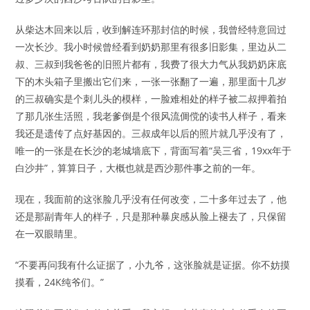
从柴达木回来以后，收到解连环那封信的时候，我曾经特意回过
一次长沙。我小时候曾经看到奶奶那里有很多旧影集，里边从二
叔、三叔到我爸爸的旧照片都有，我费了很大力气从我奶奶床底
下的木头箱子里搬出它们来，一张一张翻了一遍，那里面十几岁
的三叔确实是个刺儿头的模样，一脸难相处的样子被二叔押着拍
了那几张生活照，我老爹倒是个很风流倜傥的读书人样子，看来
我还是遗传了点好基因的。三叔成年以后的照片就几乎没有了，
唯一的一张是在长沙的老城墙底下，背面写着“吴三省，19xx年于
白沙井”，算算日子，大概也就是西沙那件事之前的一年。
现在，我面前的这张脸几乎没有任何改变，二十多年过去了，他
还是那副青年人的样子，只是那种暴戾感从脸上褪去了，只保留
在一双眼睛里。
“不要再问我有什么证据了，小九爷，这张脸就是证据。你不妨摸
摸看，24K纯爷们。”