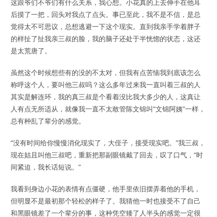
这跟爷们不爷们有什么关系，我心想。小花真的上去伸手在他耳
后摸了一把，回头对我点了点头。事已至此，我不是不信，是总
觉得太不可思议，总想逃避一下这个现实。直到我亲手学着胖子
的样扯了扯我亲三叔的脸，我的脑子还处于半恍惚的状态，这还
是太荒唐了。
虽然这个时候想些有的没的不太对，但我有点苦恼我到底该怎么
称呼这个人，要叫他三叔吗？这么多年过来我一直叫着三叔的人
其实是解连环，我的真三叔是个看着没比我大多少的人，这真让
人有点无所适从，就像我一直不太敢管陈文锦叫“文锦阿姨”一样，
总有种乱了辈分的感觉。
“没有时间给你慢慢消化现实了，大侄子，接受现实吧。”我三叔，
现在姑且叫他三叔吧，重新把那副眼镜戴了回去，叹了口气，“时
间紧迫，我长话短说。”
我看到身边小花的表情有点僵硬，他手里依旧摆弄着他的手机，
但明显不是最初那个轻松的样子了。我猜他一时也接受不了自己
和黑眼镜差了一个辈分的事，这种凭空矮了人半头的感觉一定很