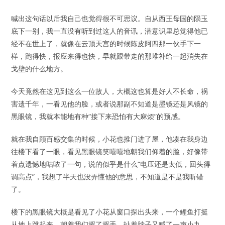
喊出这句话以后我自己也觉得很不可思议。自从西王母国的陨玉
底下一别，我一直没有听到过这人的音讯，潜意识里总觉得他已
经不在世上了，就像在云顶天宫的时候陈皮阿四那一伙手下一
样，跑得快，报应来得也快，早就跟带走的那堆补给一起消失在
戈壁的什么地方。
今天竟然在这见到这么一位故人，大概这也算是好人不长命，祸
害遗千年，一看见他的脸，或者说那副不知道是墨镜还是风镜的
黑眼镜，我就本能地有种“接下来恐怕有大麻烦”的预感。
就在我自顾百感交集的时候，小花也推门进了屋，他凑在我身边
往楼下看了一眼，看见黑眼镜笑嘻嘻地朝我们仰着的脸，好像带
着点遗憾地咕哝了一句，说的似乎是什么“电压还是太低，回头得
调高点”，我想了半天也没弄懂他的意思，不知道是不是我听错
了。
楼下的黑眼镜大概是看见了小花从窗口探出头来，一个鲤鱼打挺
从地上跳起来，朝着我们挥了挥手，扯着脖子又喊了一声小九