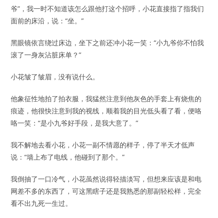
爷”，我一时不知道该怎么跟他打这个招呼，小花直接指了指我们
面前的床沿，说：“坐。”
黑眼镜依言绕过床边，坐下之前还冲小花一笑：“小九爷你不怕我
滚了一身灰沾脏床单？”
小花皱了皱眉，没有说什么。
他象征性地拍了拍衣服，我猛然注意到他灰色的手套上有烧焦的
痕迹，他很快注意到我的视线，顺着我的目光低头看了看，便咯
咯一笑：“是小九爷好手段，是我大意了。”
我不解地去看小花，小花一副不情愿的样子，停了半天才低声
说：“墙上布了电线，他碰到了那个。”
我倒抽了一口冷气，小花虽然说得轻描淡写，但想来应该是和电
网差不多的东西了，可这黑瞎子还是我熟悉的那副轻松样，完全
看不出九死一生过。