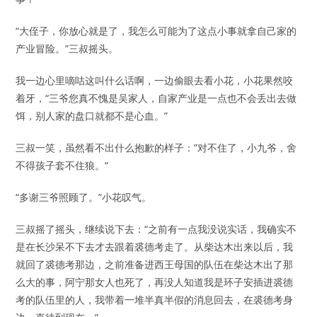
“大侄子，你放心就是了，我怎么可能为了这点小事就拿自己家的
产业冒险。”三叔摇头。
我一边心里嘀咕这叫什么话啊，一边偷眼去看小花，小花果然咬
着牙，“三爷您真不愧是吴家人，自家产业是一点也不会丢出去做
饵，别人家的盘口就都不是心血。”
三叔一笑，虽然看不出什么抱歉的样子：”对不住了，小九爷，舍
不得孩子套不住狼。“
“多谢三爷照顾了。”小花叹气。
三叔摇了摇头，继续说下去：“之前有一点我没说实话，我确实不
是在长沙呆不下去才去跟着裘德考走了。从柴达木出来以后，我
就回了裘德考那边，之前准备进西王母国的队伍在柴达木出了那
么大的事，阿宁那女人也死了，再没人知道我是环子安插进裘德
考的队伍里的人，我带着一堆半真半假的消息回去，在裘德考身