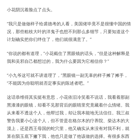
小花阴沉着脸点了点头。
“我只是做做样子给裘德考的人看，美国佬毕竟不是很懂中国的情
况，那些粗枝大叶的洋鬼子也想不到那么多细节，只要知道这个
计划确实把你们绊住了，他们就很满意了。”
“你说的都有道理，”小花截住了黑眼镜的话头，“但是这种解释是
我和吴邪自己都想过的，我为什么要因为它相信你？”
“小九爷这可就不讲道理了，”黑眼镜一副无辜的样子摊了摊手，
“不能因为你聪明就否定事实的陈述者吧。”
这话恭维得其实挺有意思，小花依旧冷笑着不说话，我看着那副
黑漆漆的眼镜，却看不见那背后的眼睛里究竟藏着什么情绪。我
从来看不透这个人，他帮过我，却让我本能地无法信任。我三叔
警告我要小心这个人，但不管是在格尔木的疗养院、柴达木的大
漠上，还是西王母国的蛇穴里，他又确实从来没有对我不利，就
算在陨玉底下撇下我，他也只是做了他该做的选择。有很多东西