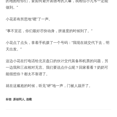
的地图给你们，要如何避开裘德考的人嘛，我相信小九爷一定能
做到。”
小花若有所思地“嗯”了一声。
“事不宜迟，你们最好尽快动身，拼速度的时候到了。”
小花点了点头，拿着手机拨了一个号码：“我现在就交代下去，明
天出发。”
这边小花在打电话给北京盘口的伙计交代装备和机票的问题，另
一边我和三叔相对无言。我们要说点什么呢？回家看看？奶奶可
能很想你？都太不靠谱了。
就在这尴尬的时候，听见“砰”地一声，门被人踹开了。
标签
:
原创同人
,
连载