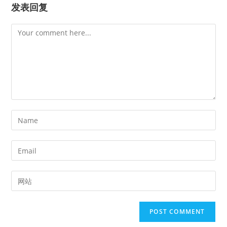
发表回复
Comment
Enter
your
name
Enter
or
your
username
email
Enter
to
address
your
comment
to
website
comment
URL