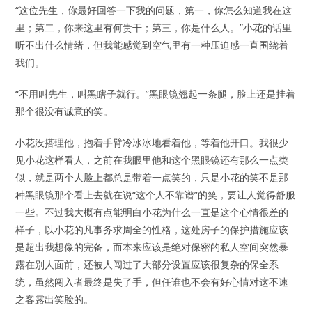
“这位先生，你最好回答一下我的问题，第一，你怎么知道我在这
里；第二，你来这里有何贵干；第三，你是什么人。”小花的话里
听不出什么情绪，但我能感觉到空气里有一种压迫感一直围绕着
我们。
“不用叫先生，叫黑瞎子就行。”黑眼镜翘起一条腿，脸上还是挂着
那个很没有诚意的笑。
小花没搭理他，抱着手臂冷冰冰地看着他，等着他开口。我很少
见小花这样看人，之前在我眼里他和这个黑眼镜还有那么一点类
似，就是两个人脸上都总是带着一点笑的，只是小花的笑不是那
种黑眼镜那个看上去就在说“这个人不靠谱”的笑，要让人觉得舒服
一些。不过我大概有点能明白小花为什么一直是这个心情很差的
样子，以小花的凡事务求周全的性格，这处房子的保护措施应该
是超出我想像的完备，而本来应该是绝对保密的私人空间突然暴
露在别人面前，还被人闯过了大部分设置应该很复杂的保全系
统，虽然闯入者最终是失了手，但任谁也不会有好心情对这不速
之客露出笑脸的。