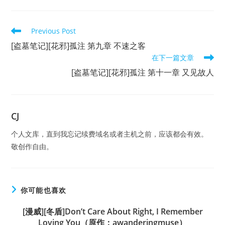
(optional)
Read
Previous Post
more
[盗墓笔记][花邪]孤注 第九章 不速之客
articles
在下一篇文章
[盗墓笔记][花邪]孤注 第十一章 又见故人
CJ
个人文库，直到我忘记续费域名或者主机之前，应该都会有效。
敬创作自由。
你可能也喜欢
[漫威][冬盾]Don’t Care About Right, I Remember
Loving You（原作：awanderingmuse）