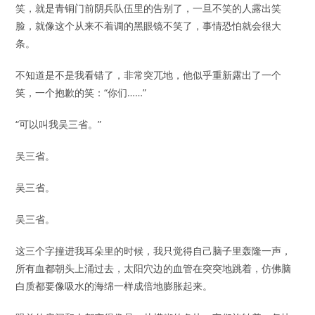
笑，就是青铜门前阴兵队伍里的告别了，一旦不笑的人露出笑
脸，就像这个从来不着调的黑眼镜不笑了，事情恐怕就会很大
条。
不知道是不是我看错了，非常突兀地，他似乎重新露出了一个
笑，一个抱歉的笑：“你们……”
“可以叫我吴三省。”
吴三省。
吴三省。
吴三省。
这三个字撞进我耳朵里的时候，我只觉得自己脑子里轰隆一声，
所有血都朝头上涌过去，太阳穴边的血管在突突地跳着，仿佛脑
白质都要像吸水的海绵一样成倍地膨胀起来。