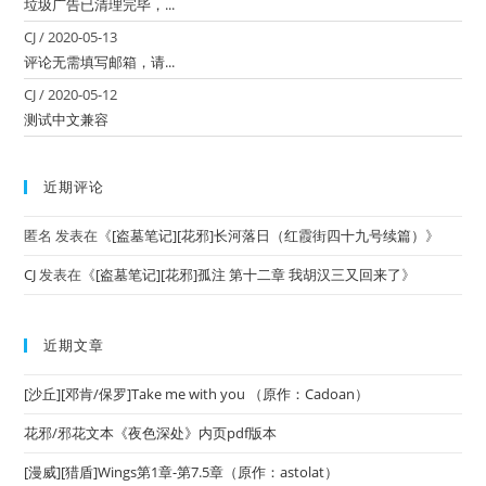
垃圾广告已清理完毕，...
CJ
/
2020-05-13
评论无需填写邮箱，请...
CJ
/
2020-05-12
测试中文兼容
近期评论
匿名
发表在《
[盗墓笔记][花邪]长河落日（红霞街四十九号续篇）
》
CJ
发表在《
[盗墓笔记][花邪]孤注 第十二章 我胡汉三又回来了
》
近期文章
[沙丘][邓肯/保罗]Take me with you （原作：Cadoan）
花邪/邪花文本《夜色深处》内页pdf版本
[漫威][猎盾]Wings第1章-第7.5章（原作：astolat）