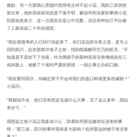
微妙。另一方面我心里隐约觉得有点对不起小花，我的三叔突然
冒出来，他的亲叔叔却还是下落不明，解连环和吴家的事情小花
到底知道多少，这一点我实在是心中无数，但总有种自己平白偷
了人家叔叔二十年的感觉。
“现在裘德考的人已经行动起来了，你们这边的当务之急，是马上
回到四川，赶在那群洋鬼子之前，找到线索解开巴乃的机关。”不
知道是不是卸下了伪装，作为黑瞎子的那种笑容没有继续挂在三
叔的脸上，他换了个相对严肃的表情，一副公事公办的口吻。
“现在要回四川，你确定雷子不会对我们的盘口构成更多的威胁？”
小花问。
“我相信不会，他们没有把这当成什么大事，活了这么多年，我自
有分寸。”
我想起之前小花让我多加小心，防着杭州那边被牵扯进来的事
情：“那三叔，四川的事对我有多大影响？杭州那边的铺子有没有
事？”