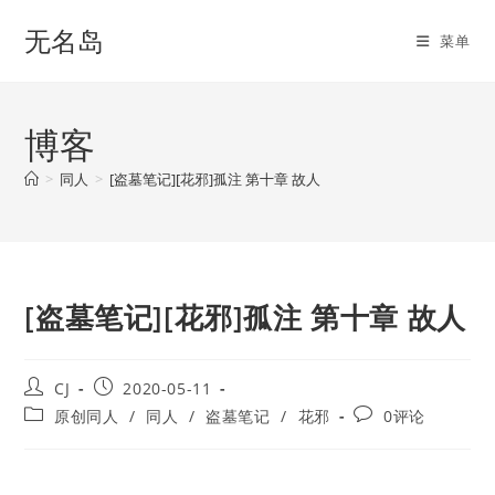
Skip
无名岛
to
菜单
content
博客
>
同人
>
[盗墓笔记][花邪]孤注 第十章 故人
[盗墓笔记][花邪]孤注 第十章 故人
Post
Post
CJ
2020-05-11
author:
published:
Post
Post
原创同人
/
同人
/
盗墓笔记
/
花邪
0评论
category:
comments: