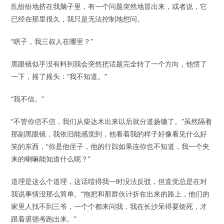
乱纷纷地挤在我脑子里，有一个问题突然地冒出来，或者说，它
已经在那里很久，我只是无法控制地想问。
“瞎子，我三叔人在哪里？”
黑眼镜似乎没有料到我会突然把话题完全转了一个方向，他愣了
一下，摇了摇头：“我不知道。”
“我不信。”
“不管你信不信，我们从柴达木出来以后就分道扬镳了。”虽然隔着
那副黑眼镜，我依旧能感觉到，他看着我的样子好像看见什么好
笑的东西，“你是他侄子，他的行踪如果连你也不知道，我一个夹
来的喇嘛能知道什么呢？”
道理是这么个道理，这话噎得我一时没法反驳，但直觉总是在对
我说事情没那么简单。“拖把和那群伙计折在出来的路上，他们的
家里人找不到三爷，一个个都来问我，我在长沙呆得要烦死，才
跟着裘德考跑出来。”