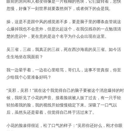
眼前的房间和人都变得像是一片模糊的色块，它们旋转着，忽快
忽慢，好像下一刻世界就要轰然倒下，或者倒下的会是我。
操，这是不是跟中风的感觉差不多，要是脑子里的哪条血管就这
么爆掉我也不会意外，但是比起这个，在我仅残存的一点勉强清
楚的意识中，更在意的是这个名字为什么会出现在这里。
吴三省，三叔，我真正的三叔，死在西沙海底的吴三省。如今活
生生地坐在我面前？
我一边晕乎着，一边在心里暗骂，哥们儿，这事不管真假，你至
少给我个心里准备好吗？
“吴邪，吴邪！”就在这个我觉得自己的脑子要被这个消息爆掉的时
候，我听见了小花的声音。接着脸就被人扳了过去，有一只手轻
轻拍着我的脸，我的视线开始慢慢稳定下来。深吸了一口气以
后，虽然头还是晕着，但觉得自己终于活过来了。
小花的脸凑得很近，松了口气的样子：“吴邪你还好么，刚才你眼