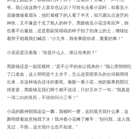
爷。我心说这两个人莫非也认识？可转头去看小花时，却看见小
花微微皱着眉头，他盯着楼下的人看了半天，却只露出点迷茫的
神色，又不像是个见了熟人的样子。黑眼镜见小花没有应声，倒
也看不出尴尬，还是那副笑嘻嘻的样子拍了拍身上的土，继续扯
着脖子朝着我们喊话：“小九爷，我有事跟你讲，重要的事！”
小花还是沉着脸：“你是什么人，谁让你来的？”
黑眼镜还是一副笑模样：“是不公平的命让我来的！”我心里悄悄吐
了口老血，这人明明是个土夫子，怎么连雷雨里头的台词都用得
出来，在这种场合还冷的要死。偷眼一看小花，他的脸果然阴沉
得更甚，黑眼镜见我们两个都不说话，只好又补了一句：“我真是
一清二白的良民，不信你问小三爷！”
小花的眼神朝我这边一飘，我顿时一窘，这到底关我什么事，这
厮明摆着故意拖我下水！我冲着小花摊了摊手：“别问我，这人我
见过，不熟，这次我什么也不知道。”