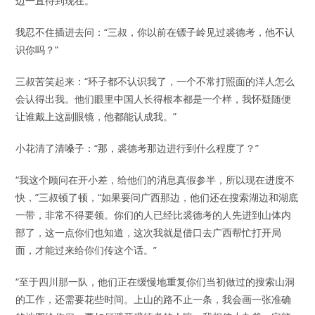
边一直待到现在。”
我忍不住插进去问：“三叔，你以前在镖子岭见过裘德考，他不认
识你吗？”
三叔苦笑起来：“环子都不认识我了，一个不常打照面的洋人怎么
会认得出我。他们眼里中国人长得根本都是一个样，我怀疑随便
让谁戴上这副眼镜，他都能认成我。”
小花清了清嗓子：“那，裘德考那边进行到什么程度了？”
“我这个顾问在开小差，给他们的消息真假参半，所以现在进度不
快，”三叔顿了顿，“如果要问广西那边，他们还在搜索湖边和湖底
一带，非常不得要领。你们的人已经比裘德考的人先进到山体内
部了，这一点你们也知道，这次我就是借口去广西帮忙打开局
面，才能过来给你们传这个话。”
“至于四川那一队，他们正在缓慢地重复你们当初做过的搜索山洞
的工作，还需要花些时间。上山的路不止一条，我会画一张准确