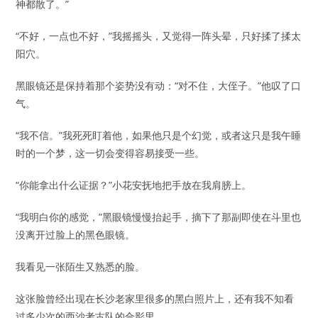
神都散了。”
“不好，一点也不好，”我摇摇头，又觉得一阵头晕，只好揉了揉太
阳穴。
黑眼镜还是保持着那个姿势没有动：“对不住，大侄子。”他叹了口
气。
“我不信。”我死死盯着他，如果他只是个幻觉，或者这只是我午睡
时的一个梦，这一切会变得容易接受一些。
“你能拿出什么证据？”小花安抚地把手放在我肩膀上。
“我明白你的感觉，”黑眼镜慢慢抬起手，摘下了那副即使在斗里也
没离开过脸上的黑色眼镜。
我看见一张陌生又熟悉的脸。
这张脸曾经出现在长沙老家里很多的黑白照片上，还有我不知看
过多少次的西沙考古队的合影里。