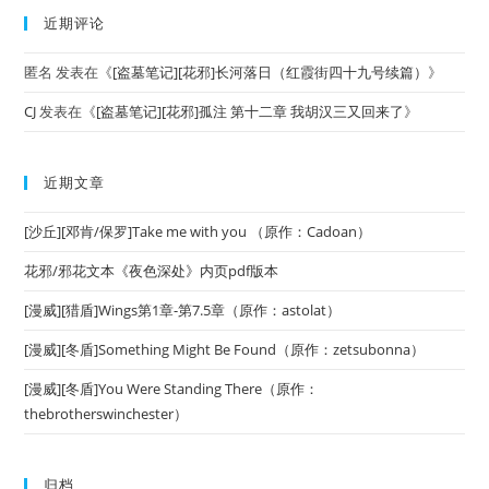
近期评论
匿名
发表在《
[盗墓笔记][花邪]长河落日（红霞街四十九号续篇）
》
CJ
发表在《
[盗墓笔记][花邪]孤注 第十二章 我胡汉三又回来了
》
近期文章
[沙丘][邓肯/保罗]Take me with you （原作：Cadoan）
花邪/邪花文本《夜色深处》内页pdf版本
[漫威][猎盾]Wings第1章-第7.5章（原作：astolat）
[漫威][冬盾]Something Might Be Found（原作：zetsubonna）
[漫威][冬盾]You Were Standing There（原作：
thebrotherswinchester）
归档