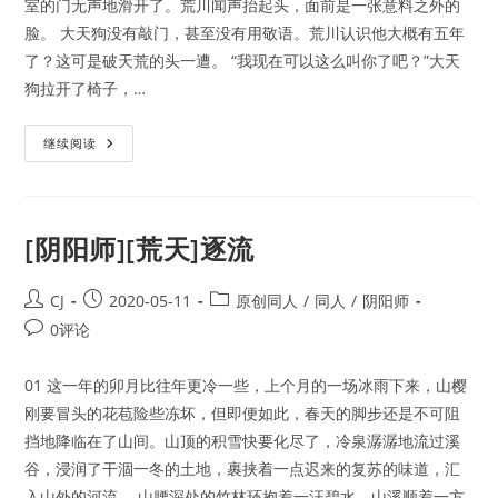
室的门无声地滑开了。荒川闻声抬起头，面前是一张意料之外的
脸。 大天狗没有敲门，甚至没有用敬语。荒川认识他大概有五年
了？这可是破天荒的头一遭。 “我现在可以这么叫你了吧？”大天
狗拉开了椅子，…
[阴
继续阅读
阳
师]
[荒
天]
逢
魔
[阴阳师][荒天]逐流
时
Post
Post
Post
CJ
2020-05-11
原创同人
/
同人
/
阴阳师
author:
published:
category:
Post
0评论
comments:
01 这一年的卯月比往年更冷一些，上个月的一场冰雨下来，山樱
刚要冒头的花苞险些冻坏，但即便如此，春天的脚步还是不可阻
挡地降临在了山间。山顶的积雪快要化尽了，冷泉潺潺地流过溪
谷，浸润了干涸一冬的土地，裹挟着一点迟来的复苏的味道，汇
入山外的河流。 山腰深处的竹林环抱着一汪碧水，山溪顺着一方