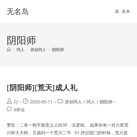
Skip
无名岛
to
菜单
content
阴阳师
>
同人
>
原创同人
>
阴阳师
[阴阳师][荒天]成人礼
Post
Post
Post
CJ
2020-05-11
原创同人
/
同人
/
阴阳师
author:
published:
category:
Post
0评论
comments:
警告：二鱼一狗字面意义上的3P，没逻辑。 如果你有一对六星荒
川和大天狗，又抽到一个荒川二号 01 跨过院门的时候，荒川是