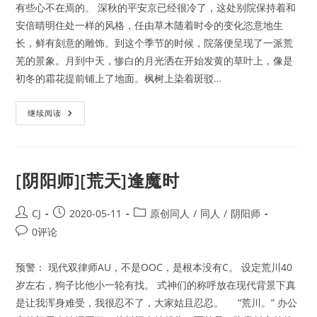
有些心不在焉的。 深秋的平安京已经很冷了，这处别院保持着和
安倍晴明住处一样的风格，任由草木随着时令的变化恣意地生
长，鲜有刻意的雕饰。到这个季节的时候，院落便呈现了一派荒
芜的景象。月到中天，惨白的月光洒在开始发黄的草叶上，像是
初冬的霜花提前铺上了地面。枫树上染着斑驳…
[阴
继续阅读
阳
师]
[荒
天]
成
人
[阴阳师][荒天]逢魔时
礼
Post
Post
Post
CJ
2020-05-11
原创同人
/
同人
/
阴阳师
author:
published:
category:
Post
0评论
comments:
预警： 现代双律师AU，不是OOC，是根本没有C。 设定荒川40
岁左右，狗子比他小一轮有找。 式神们的称呼放在现代背景下真
是让我浑身难受，我很忍不了，大家姑且忍忍。 “荒川。” 办公