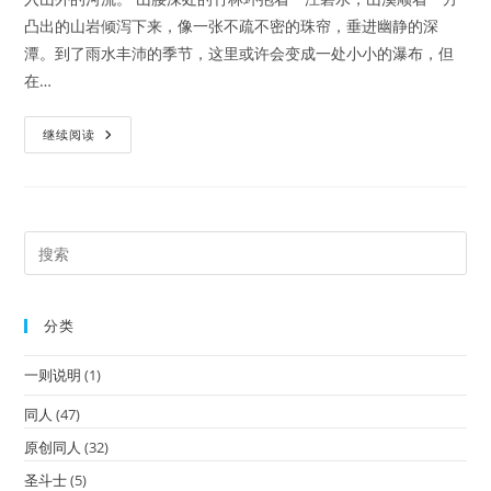
凸出的山岩倾泻下来，像一张不疏不密的珠帘，垂进幽静的深
潭。到了雨水丰沛的季节，这里或许会变成一处小小的瀑布，但
在…
[阴
继续阅读
阳
师]
[荒
天]
逐
流
分类
一则说明
(1)
同人
(47)
原创同人
(32)
圣斗士
(5)