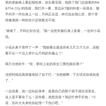
里的老板椅上看起报纸来。抬头看见我，他指了指门边放着的Me
&The City 的纸袋，我打开一看，里边从T恤到外套一应俱全。随
手抖开一件往身上一比，尺码正合适，样式也合我心意，那个穿
得像酒保一样的伙计还算眼光不错。
“谢谢了，尺码正好合适。”我一边把衣服往身上套着，一边对小花
说。
小花从鼻子里哼了一声：“我能看出墓道高有几尺几寸几分，还能
看不出一个活人穿什么尺码的衣服么？”
我只当他吹牛：“哇，那街上走的美女三围也能目测？”
没想到他还真骄傲地抬了抬下巴：“当然能啊，下次试试你就知道
了。”
一边说着，他一边站起身来，提着自己的那个袋子就往浴室走。
这人是不要命了么！还伤着，就想洗澡？我赶忙伸手拦他：“小
花，先叫大夫来给你处理一下伤口吧。”