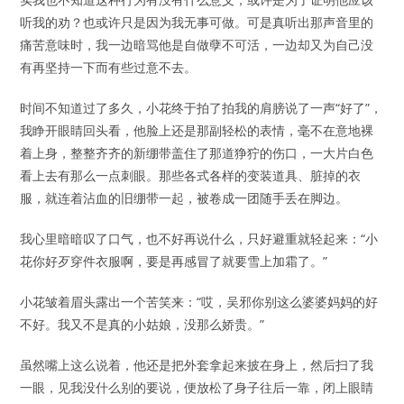
听我的劝？也或许只是因为我无事可做。可是真听出那声音里的
痛苦意味时，我一边暗骂他是自做孽不可活，一边却又为自己没
有再坚持一下而有些过意不去。
时间不知道过了多久，小花终于拍了拍我的肩膀说了一声“好了”，
我睁开眼睛回头看，他脸上还是那副轻松的表情，毫不在意地裸
着上身，整整齐齐的新绷带盖住了那道狰狞的伤口，一大片白色
看上去有那么一点刺眼。那些各式各样的变装道具、脏掉的衣
服，就连着沾血的旧绷带一起，被卷成一团随手丢在脚边。
我心里暗暗叹了口气，也不好再说什么，只好避重就轻起来：“小
花你好歹穿件衣服啊，要是再感冒了就要雪上加霜了。”
小花皱着眉头露出一个苦笑来：“哎，吴邪你别这么婆婆妈妈的好
不好。我又不是真的小姑娘，没那么娇贵。”
虽然嘴上这么说着，他还是把外套拿起来披在身上，然后扫了我
一眼，见我没什么别的要说，便放松了身子往后一靠，闭上眼睛