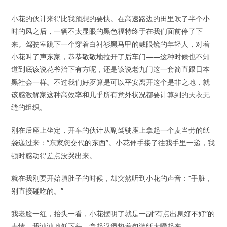
小花的伙计来得比我预想的要快。在高速路边的田里吹了半个小
时的风之后，一辆不太显眼的黑色福特终于在我们面前停了下
来。驾驶室跳下一个穿着白衬衫黑马甲的戴眼镜的年轻人，对着
小花叫了声东家，恭恭敬敬地拉开了后车门——这种时候也不知
道到底该说花爷治下有方呢，还是该说老九门这一套简直跟日本
黑社会一样。不过我们好歹算是可以平安离开这个是非之地，就
该感激解家这种高效率和几乎所有意外状况都要计算到的天衣无
缝的组织。
刚在后座上坐定，开车的伙计从副驾驶座上拿起一个麦当劳的纸
袋递过来：“东家您交代的东西”。小花伸手接了往我手里一递，我
顿时感动得差点没哭出来。
就在我刚要开始填肚子的时候，却突然听到小花的声音：“手脏，
别直接碰吃的。”
我老脸一红，抬头一看，小花摆明了就是一副“有点出息好不好”的
表情。我讪讪地低下头，拿起汉堡垫着包装纸大嚼起来。