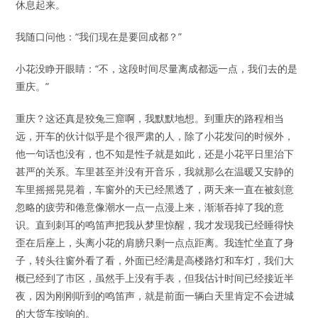
休息起来。
我随口问他：“我们现在是要回成都？”
小花没睁开眼睛：“不，这段时间尽量离成都远一点，我们去的是
重庆。”
重庆？这还真是狡兔三窟啊，我默默地想。到重庆的路程相当
远，开车的伙计似乎是个很严肃的人，除了小花发问的时候外，
他一句话也没有，也不知是性子就是如此，还是小花平日里治下
甚严的关系。车里甚至并没有开音乐，我就那么在温暖又安静的
车里摇摇晃晃着，车窗外的天已经黑透了，两天来一直在被刻意
忽略的疲劳和倦意像潮水一点一点漫上来，渐渐吞掉了我的意
识。直到刺耳的鸣笛声把我从梦里惊醒，我才发现我已经睡得快
歪在后座上，头离小花的肩膀只剩一点点距离。我连忙坐直了身
子，转头往窗外看了看，外面已经满是高楼路灯和车灯，我们大
概已经到了市区，虽然手上没有手表，但我估计时间已经接近半
夜，因为刚刚听到的鸣笛声，就是前面一辆白天里肯定不会进城
的大货车按响的。