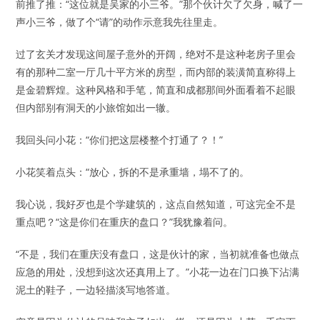
前推了推：“这位就是吴家的小三爷。”那个伙计欠了欠身，喊了一
声小三爷，做了个“请”的动作示意我先往里走。
过了玄关才发现这间屋子意外的开阔，绝对不是这种老房子里会
有的那种二室一厅几十平方米的房型，而内部的装潢简直称得上
是金碧辉煌。这种风格和手笔，简直和成都那间外面看着不起眼
但内部别有洞天的小旅馆如出一辙。
我回头问小花：“你们把这层楼整个打通了？！”
小花笑着点头：“放心，拆的不是承重墙，塌不了的。
我心说，我好歹也是个学建筑的，这点自然知道，可这完全不是
重点吧？“这是你们在重庆的盘口？”我犹豫着问。
“不是，我们在重庆没有盘口，这是伙计的家，当初就准备也做点
应急的用处，没想到这次还真用上了。”小花一边在门口换下沾满
泥土的鞋子，一边轻描淡写地答道。