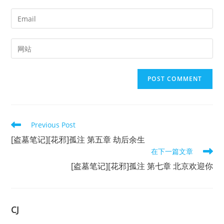
name
Enter
or
your
username
email
Enter
to
address
your
comment
to
website
comment
URL
(optional)
Read
Previous Post
more
[盗墓笔记][花邪]孤注 第五章 劫后余生
articles
在下一篇文章
[盗墓笔记][花邪]孤注 第七章 北京欢迎你
CJ