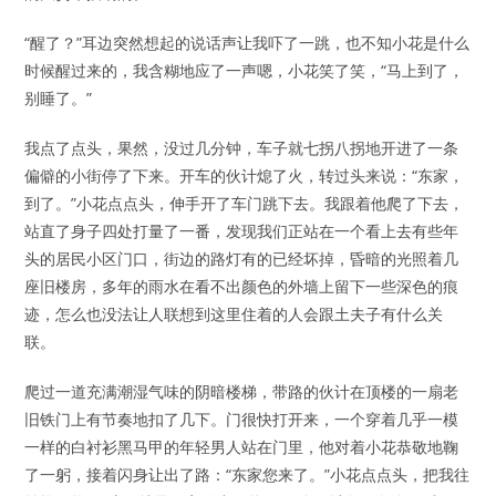
“醒了？”耳边突然想起的说话声让我吓了一跳，也不知小花是什么
时候醒过来的，我含糊地应了一声嗯，小花笑了笑，“马上到了，
别睡了。”
我点了点头，果然，没过几分钟，车子就七拐八拐地开进了一条
偏僻的小街停了下来。开车的伙计熄了火，转过头来说：“东家，
到了。”小花点点头，伸手开了车门跳下去。我跟着他爬了下去，
站直了身子四处打量了一番，发现我们正站在一个看上去有些年
头的居民小区门口，街边的路灯有的已经坏掉，昏暗的光照着几
座旧楼房，多年的雨水在看不出颜色的外墙上留下一些深色的痕
迹，怎么也没法让人联想到这里住着的人会跟土夫子有什么关
联。
爬过一道充满潮湿气味的阴暗楼梯，带路的伙计在顶楼的一扇老
旧铁门上有节奏地扣了几下。门很快打开来，一个穿着几乎一模
一样的白衬衫黑马甲的年轻男人站在门里，他对着小花恭敬地鞠
了一躬，接着闪身让出了路：“东家您来了。”小花点点头，把我往