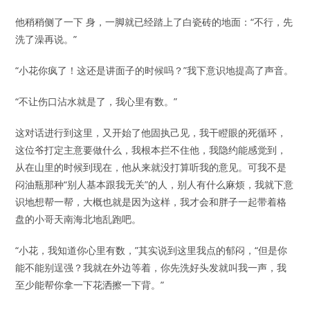
他稍稍侧了一下 身，一脚就已经踏上了白瓷砖的地面：“不行，先
洗了澡再说。”
“小花你疯了！这还是讲面子的时候吗？”我下意识地提高了声音。
“不让伤口沾水就是了，我心里有数。”
这对话进行到这里，又开始了他固执己见，我干瞪眼的死循环，
这位爷打定主意要做什么，我根本拦不住他，我隐约能感觉到，
从在山里的时候到现在，他从来就没打算听我的意见。可我不是
闷油瓶那种“别人基本跟我无关”的人，别人有什么麻烦，我就下意
识地想帮一帮，大概也就是因为这样，我才会和胖子一起带着格
盘的小哥天南海北地乱跑吧。
“小花，我知道你心里有数，”其实说到这里我点的郁闷，“但是你
能不能别逞强？我就在外边等着，你先洗好头发就叫我一声，我
至少能帮你拿一下花洒擦一下背。”