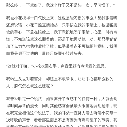
那么疼，一下就好了。我这个样子又不是头一次，早习惯了。”
我被小花梗得一口气没上来，这也是能习惯的事么！见我张着嘴
还想说话，小花干脆直接抬起一只手按在我的眼睛上，被温暖柔
软的手心一下盖在眼睑上，我下意识地闭了眼睛，心里一时有点
慌，不知道该就这么顺着他，还是干脆再劝他一劝。那只手稍稍
加了点力气把我往后推了推，似乎带着点不可抗拒的意味，我明
白我是倔不过他的，最终只好顺势转过头去。
“这就对了嘛。”小花收回右手，声音里颇有点满意的意思。
我转过头去对着窗外，却还是不敢睁眼，明明手心都那么软的
人，脾气怎么就这么硬呢？
我曾经听过一个说法，如果离开了五感中的任何一种，人就会觉
得时间异常的漫长，同时其他感官会被最大限度地调动起来，现
在我完全相信这个说法了。我的耳朵一直努力着去听清小花每一
次呼吸的声音，看看那里面是不是有因为有疼痛乱了的节奏。其
实我也不知道这种行为有没有什么意义，或许是为了证明他应该