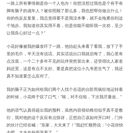
一路上所有事情都是你一个人包办！你想没想过我也是个有手有
脚有脑子的成年人？被你照顾了那么多，我也想帮你做点什么！
你的伤反反复复，我总觉得要不是我没本事，就不会拖累你到这
个地步。我知道你其实用不着，但是你能不能听我一次劝，至少
让我良心好过一点？”
小花好像被我的爆发吓了一跳，他抬起头来看了看我，放下了手
里的毛巾，半天没有说话。其实话说出口我就后悔了，我心里有
点没底，一个二十多年不见的玩伴突然冒出来，还管得比人家老
妈还宽，这是有点不太好。要是真把这位小九爷惹生气了，我还
真不知道要怎么应对了。
我的脑子正为如何给我们两个人找个合适的台阶而疯狂地运转着
的时候，小花终于叹了口气：“唉，对不住啦，下次我尽量改。”
他的语气认真得超出我的预料，虽然内容很幼稚但似乎真不是敷
衍，我对他的这个反应有点惊讶，正想自己该如何开口时，门外
的伙计已经在喊：“东家，大夫来了！”我赶忙顺势说：“小花你快
去吧，大夫在外面等着了。”