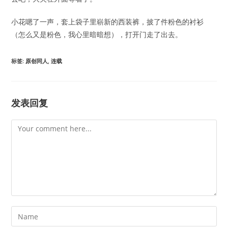
小花嗯了一声，套上袋子里崭新的西装裤，披了件粉色的衬衫
（怎么又是粉色，我心里暗暗想），打开门走了出去。
标签
:
原创同人
,
连载
发表回复
Comment
Enter
your