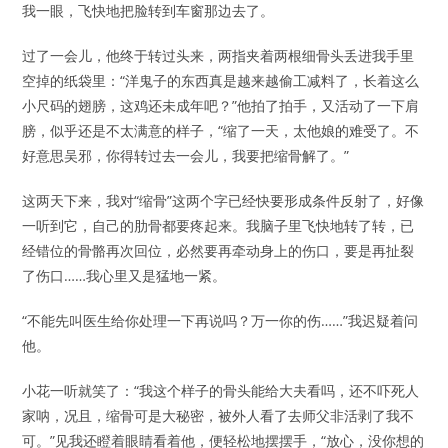
我一眼，飞快地把脸转到车窗那边去了。
过了一会儿，他终于转过头来，两指夹着两根细骨头丢进我手里
空掉的纸袋里：“洋鬼子的东西真是越来越偷工减料了，长着这么
小尺码的翅膀，这鸡还未成年吧？”他拍了拍手，又活动了一下肩
膀，似乎还是不太满意的样子，“缩了一天，太他娘的难受了。不
好意思吴邪，你得转过去一会儿，我要把缩骨解了。”
这两天下来，我对“缩骨”这两个字已经快要形成条件反射了，好像
一听到它，自己的肋骨都要疼起来。我脑子里飞快地转了转，已
经错位的骨骼再次回位，必然要再牵动身上的伤口，要是再扯裂
了伤口……我心里又是猛地一紧。
“不能先叫医生给你处理一下再说吗？万一你的伤……”我迟疑着问
他。
小花一听就笑了：“我这个样子的骨头能给大夫看吗，还不吓死人
家呐，况且，缩骨可是大秘密，被外人看了去师父非活剥了我不
可。”见我还瞪着眼睛看着他，便轻松地摆摆手，“放心，没你想的