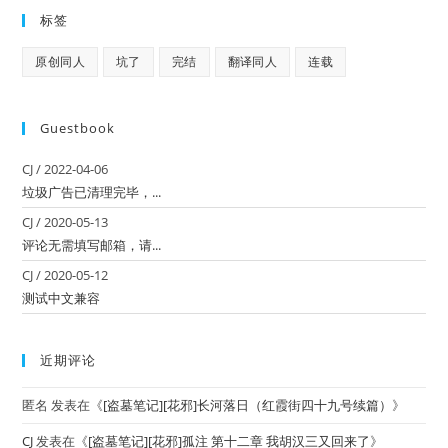
标签
原创同人
坑了
完结
翻译同人
连载
Guestbook
CJ
/
2022-04-06
垃圾广告已清理完毕，...
CJ
/
2020-05-13
评论无需填写邮箱，请...
CJ
/
2020-05-12
测试中文兼容
近期评论
匿名
发表在《
[盗墓笔记][花邪]长河落日（红霞街四十九号续篇）
》
CJ
发表在《
[盗墓笔记][花邪]孤注 第十二章 我胡汉三又回来了
》