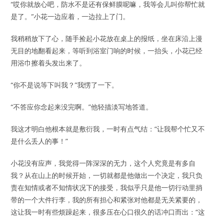
“哎你就放心吧，防水不是还有保鲜膜呢嘛，我等会儿叫你帮忙就
是了。”小花一边应着，一边拉上了门。
我稍稍放下了心，随手捡起小花放在桌上的报纸，坐在床沿上漫
无目的地翻看起来，等听到浴室门响的时候，一抬头，小花已经
用浴巾擦着头发出来了。
“你不是说等下叫我？”我愣了一下。
“不答应你念起来没完啊。”他轻描淡写地答道。
我这才明白他根本就是敷衍我，一时有点气结：“让我帮个忙又不
是什么丢人的事！”
小花没有应声，我觉得一阵深深的无力，这个人究竟是有多自
我？从在山上的时候开始，一切就都是他做出一个决定，我只负
责在知情或者不知情状况下的接受，我似乎只是他一切行动里捎
带的一个大件行李，我的所有担心和紧张对他都是无关紧要的，
这让我一时有些烦躁起来，很多压在心口很久的话冲口而出：“这