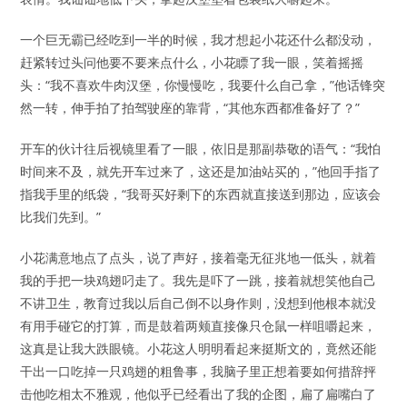
一个巨无霸已经吃到一半的时候，我才想起小花还什么都没动，
赶紧转过头问他要不要来点什么，小花瞟了我一眼，笑着摇摇
头：“我不喜欢牛肉汉堡，你慢慢吃，我要什么自己拿，”他话锋突
然一转，伸手拍了拍驾驶座的靠背，“其他东西都准备好了？”
开车的伙计往后视镜里看了一眼，依旧是那副恭敬的语气：“我怕
时间来不及，就先开车过来了，这还是加油站买的，”他回手指了
指我手里的纸袋，“我哥买好剩下的东西就直接送到那边，应该会
比我们先到。”
小花满意地点了点头，说了声好，接着毫无征兆地一低头，就着
我的手把一块鸡翅叼走了。我先是吓了一跳，接着就想笑他自己
不讲卫生，教育过我以后自己倒不以身作则，没想到他根本就没
有用手碰它的打算，而是鼓着两颊直接像只仓鼠一样咀嚼起来，
这真是让我大跌眼镜。小花这人明明看起来挺斯文的，竟然还能
干出一口吃掉一只鸡翅的粗鲁事，我脑子里正想着要如何措辞抨
击他吃相太不雅观，他似乎已经看出了我的企图，扁了扁嘴白了