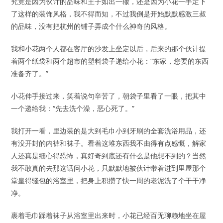
究竟是因为伙计的品味和主子如出一辙，还是因为小花一手定下
了这样的装饰风格，我不得而知，不过我倒是开始默默感激三叔
的品味，没有把杭州的铺子弄成个什么神奇的风格。
我和小花两个人都在客厅的沙发上坐定以后，后来的那个伙计提
着两个纸袋和两个超市的塑料袋子递给小花：“东家，您要的东西
准备齐了。”
小花伸手接过来，笑着说句辛苦了，朝袋子里看了一眼，把其中
一个递给我：“先去洗个澡，恶心死了。”
我打开一看，里边装的是大到毛巾小到牙刷的全套洗浴用品，还
有没开封的内裤和袜子。看着这堆东西我不由得有点感慨，解家
人还真是细心得恐怖，真好奇到底还有什么是他想不到的？当然
我不敢真的去那这话问小花，只默默地被伙计带着进到里屋那个
堂皇得骚包的浴室里，把身上积攒了快一周的老泥洗了个干干净
净。
裹着毛巾踩着袜子从浴室里出来时，小花已经百无聊赖地坐在屋